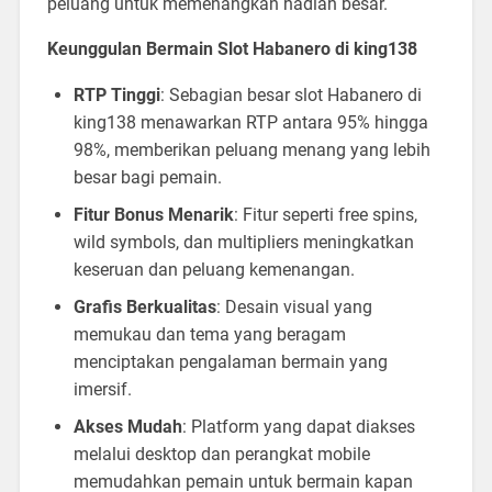
peluang untuk memenangkan hadiah besar.
​
Keunggulan Bermain Slot Habanero di king138
RTP Tinggi
:
Sebagian besar slot Habanero di
king138 menawarkan RTP antara 95% hingga
98%, memberikan peluang menang yang lebih
besar bagi pemain.
​
Fitur Bonus Menarik
:
Fitur seperti free spins,
wild symbols, dan multipliers meningkatkan
keseruan dan peluang kemenangan.
​
Grafis Berkualitas
:
Desain visual yang
memukau dan tema yang beragam
menciptakan pengalaman bermain yang
imersif.
​
Akses Mudah
:
Platform yang dapat diakses
melalui desktop dan perangkat mobile
memudahkan pemain untuk bermain kapan