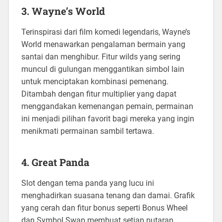
3.
Wayne’s World
Terinspirasi dari film komedi legendaris, Wayne’s
World menawarkan pengalaman bermain yang
santai dan menghibur.
Fitur wilds yang sering
muncul di gulungan menggantikan simbol lain
untuk menciptakan kombinasi pemenang.
Ditambah dengan fitur multiplier yang dapat
menggandakan kemenangan pemain, permainan
ini menjadi pilihan favorit bagi mereka yang ingin
menikmati permainan sambil tertawa.
​
4.
Great Panda
Slot dengan tema panda yang lucu ini
menghadirkan suasana tenang dan damai.
Grafik
yang cerah dan fitur bonus seperti Bonus Wheel
dan Symbol Swap membuat setiap putaran