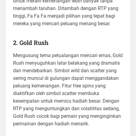
untuk meraih kemenangan lebih banyak tanpa
menambah taruhan.
Ditambah dengan RTP yang
tinggi, Fa Fa Fa menjadi pilihan yang tepat bagi
mereka yang mencari peluang menang besar.
​
2.
Gold Rush
Mengusung tema petualangan mencari emas, Gold
Rush menyuguhkan latar belakang yang dramatis
dan mendebarkan.
Simbol wild dan scatter yang
sering muncul di gulungan dapat menggandakan
peluang kemenangan.
Fitur free spins yang
diaktifkan oleh simbol scatter membuka
kesempatan untuk memicu hadiah besar.
Dengan
RTP yang menguntungkan dan volatilitas sedang,
Gold Rush cocok bagi pemain yang menginginkan
permainan dengan hadiah menarik.