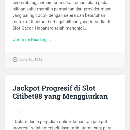
berkembang, pemain sering kali dihadapkan pada
pilihan sulit: memilih permainan dari provider mana
yang paling cocok dengan selera dan kebutuhan
mereka. Di antara berbagai pilihan yang tersedia di
Slot Gacor, Habanero telah menonjol…
Continue Reading →
June 24, 2024
Jackpot Progresif di Slot
Citibet88 yang Menggiurkan
Dalam dunia perjudian online, kehadiran jackpot
progresif selalu menjadi daya tarik utama bagi para