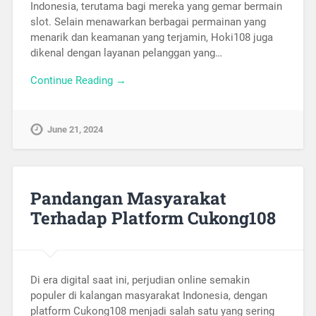
Indonesia, terutama bagi mereka yang gemar bermain
slot. Selain menawarkan berbagai permainan yang
menarik dan keamanan yang terjamin, Hoki108 juga
dikenal dengan layanan pelanggan yang…
Continue Reading →
June 21, 2024
Pandangan Masyarakat
Terhadap Platform Cukong108
Di era digital saat ini, perjudian online semakin
populer di kalangan masyarakat Indonesia, dengan
platform Cukong108 menjadi salah satu yang sering