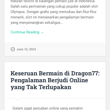
hiburan favorit di kalangan pemain judi di Indonesia.
Salah satu permainan yang cukup populer adalah slot
Olympus. Dengan grafis yang memukau dan fitur-fitur
menarik, slot ini menawarkan pengalaman bermain
yang menyenangkan sekaligus…
Continue Reading →
June 16, 2024
Keseruan Bermain di Dragon77:
Pengalaman Berjudi Online
yang Tak Terlupakan
Dalam jagat perjudian online yang semakin