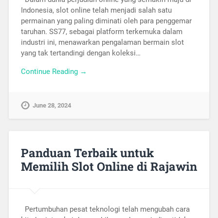
Indonesia, slot online telah menjadi salah satu
permainan yang paling diminati oleh para penggemar
taruhan. SS77, sebagai platform terkemuka dalam
industri ini, menawarkan pengalaman bermain slot
yang tak tertandingi dengan koleksi…
Continue Reading →
June 28, 2024
Panduan Terbaik untuk
Memilih Slot Online di Rajawin
Pertumbuhan pesat teknologi telah mengubah cara