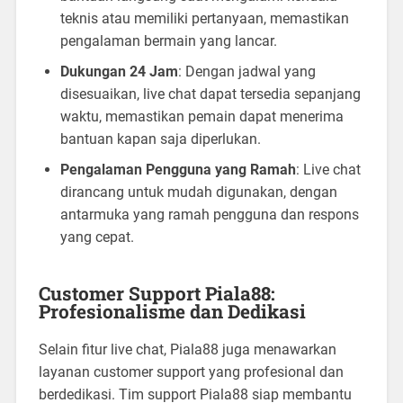
teknis atau memiliki pertanyaan, memastikan
pengalaman bermain yang lancar.
​
Dukungan 24 Jam
:
Dengan jadwal yang
disesuaikan, live chat dapat tersedia sepanjang
waktu, memastikan pemain dapat menerima
bantuan kapan saja diperlukan.
Pengalaman Pengguna yang Ramah
:
Live chat
dirancang untuk mudah digunakan, dengan
antarmuka yang ramah pengguna dan respons
yang cepat.
Customer Support Piala88:
Profesionalisme dan Dedikasi
Selain fitur live chat, Piala88 juga menawarkan
layanan customer support yang profesional dan
berdedikasi.
Tim support Piala88 siap membantu