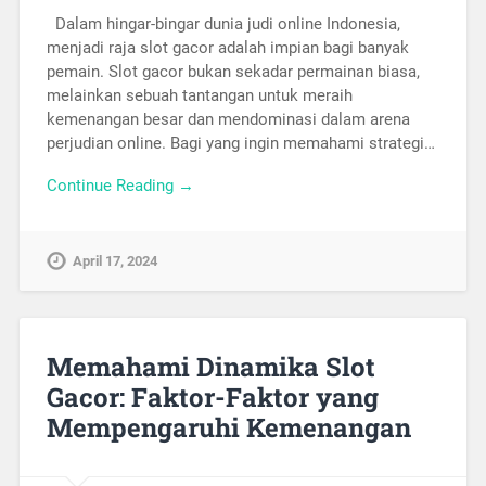
Dalam hingar-bingar dunia judi online Indonesia,
menjadi raja slot gacor adalah impian bagi banyak
pemain. Slot gacor bukan sekadar permainan biasa,
melainkan sebuah tantangan untuk meraih
kemenangan besar dan mendominasi dalam arena
perjudian online. Bagi yang ingin memahami strategi…
Continue Reading →
April 17, 2024
Memahami Dinamika Slot
Gacor: Faktor-Faktor yang
Mempengaruhi Kemenangan