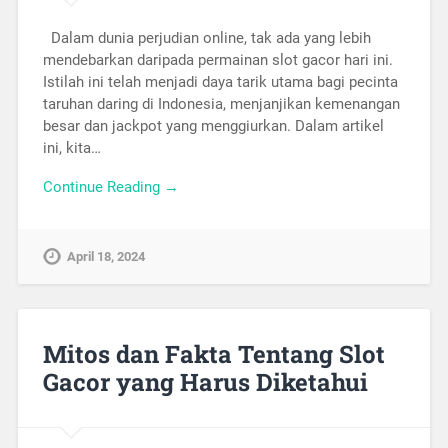
Dalam dunia perjudian online, tak ada yang lebih
mendebarkan daripada permainan slot gacor hari ini.
Istilah ini telah menjadi daya tarik utama bagi pecinta
taruhan daring di Indonesia, menjanjikan kemenangan
besar dan jackpot yang menggiurkan. Dalam artikel
ini, kita…
Continue Reading →
April 18, 2024
Mitos dan Fakta Tentang Slot
Gacor yang Harus Diketahui