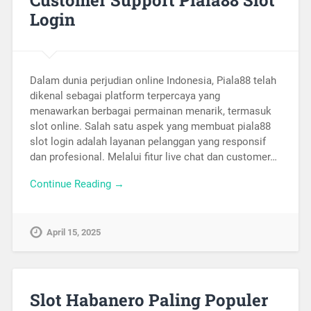
Customer Support Piala88 Slot
Login
Dalam dunia perjudian online Indonesia, Piala88 telah
dikenal sebagai platform terpercaya yang
menawarkan berbagai permainan menarik, termasuk
slot online. Salah satu aspek yang membuat piala88
slot login adalah layanan pelanggan yang responsif
dan profesional. Melalui fitur live chat dan customer…
Continue Reading →
April 15, 2025
Slot Habanero Paling Populer