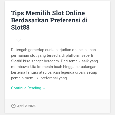
Tips Memilih Slot Online
Berdasarkan Preferensi di
Slot88
Di tengah gemerlap dunia perjudian online, pilihan
permainan slot yang tersedia di platform seperti
Slot88 bisa sangat beragam. Dari tema klasik yang
membawa kita ke mesin buah hingga petualangan
bertema fantasi atau bahkan legenda urban, setiap
pemain memiliki preferensi yang…
Continue Reading →
April 2, 2025