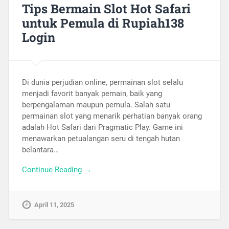
Tips Bermain Slot Hot Safari
untuk Pemula di Rupiah138
Login
Di dunia perjudian online, permainan slot selalu
menjadi favorit banyak pemain, baik yang
berpengalaman maupun pemula. Salah satu
permainan slot yang menarik perhatian banyak orang
adalah Hot Safari dari Pragmatic Play. Game ini
menawarkan petualangan seru di tengah hutan
belantara…
Continue Reading →
April 11, 2025