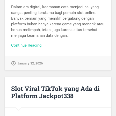
Dalam era digital, keamanan data menjadi hal yang
sangat penting, terutama bagi pemain slot online.
Banyak pemain yang memilih bergabung dengan
platform bukan hanya karena game yang menarik atau
bonus melimpah, tetapi juga karena situs tersebut
menjaga keamanan data dengan…
Continue Reading →
January 12, 2026
Slot Viral TikTok yang Ada di
Platform Jackpot338