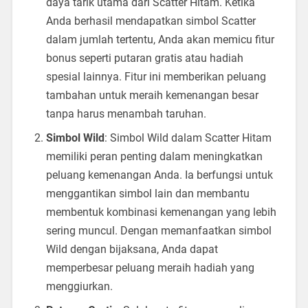
daya tarik utama dari Scatter Hitam. Ketika
Anda berhasil mendapatkan simbol Scatter
dalam jumlah tertentu, Anda akan memicu fitur
bonus seperti putaran gratis atau hadiah
spesial lainnya. Fitur ini memberikan peluang
tambahan untuk meraih kemenangan besar
tanpa harus menambah taruhan.
Simbol Wild
: Simbol Wild dalam Scatter Hitam
memiliki peran penting dalam meningkatkan
peluang kemenangan Anda. Ia berfungsi untuk
menggantikan simbol lain dan membantu
membentuk kombinasi kemenangan yang lebih
sering muncul. Dengan memanfaatkan simbol
Wild dengan bijaksana, Anda dapat
memperbesar peluang meraih hadiah yang
menggiurkan.