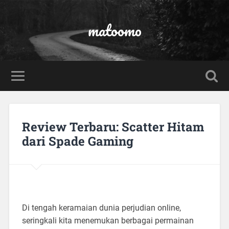
matoomo
Review Terbaru: Scatter Hitam
dari Spade Gaming
Di tengah keramaian dunia perjudian online,
seringkali kita menemukan berbagai permainan