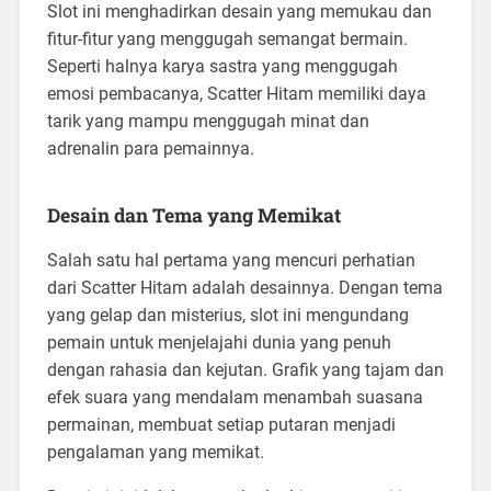
Slot ini menghadirkan desain yang memukau dan
fitur-fitur yang menggugah semangat bermain.
Seperti halnya karya sastra yang menggugah
emosi pembacanya, Scatter Hitam memiliki daya
tarik yang mampu menggugah minat dan
adrenalin para pemainnya.
Desain dan Tema yang Memikat
Salah satu hal pertama yang mencuri perhatian
dari Scatter Hitam adalah desainnya. Dengan tema
yang gelap dan misterius, slot ini mengundang
pemain untuk menjelajahi dunia yang penuh
dengan rahasia dan kejutan. Grafik yang tajam dan
efek suara yang mendalam menambah suasana
permainan, membuat setiap putaran menjadi
pengalaman yang memikat.