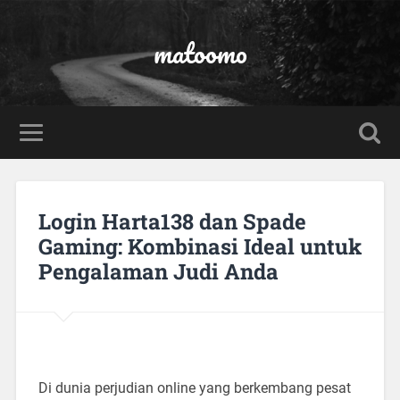
matoomo
Login Harta138 dan Spade
Gaming: Kombinasi Ideal untuk
Pengalaman Judi Anda
Di dunia perjudian online yang berkembang pesat