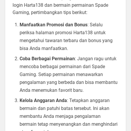
login Harta138 dan bermain permainan Spade
Gaming, pertimbangkan tips berikut:
Manfaatkan Promosi dan Bonus
: Selalu
periksa halaman promosi Harta138 untuk
mengetahui tawaran terbaru dan bonus yang
bisa Anda manfaatkan.
Coba Berbagai Permainan
: Jangan ragu untuk
mencoba berbagai permainan dari Spade
Gaming. Setiap permainan menawarkan
pengalaman yang berbeda dan bisa membantu
Anda menemukan favorit baru.
Kelola Anggaran Anda
: Tetapkan anggaran
bermain dan patuhi batas tersebut. Ini akan
membantu Anda menjaga pengalaman
bermain tetap menyenangkan dan menghindari