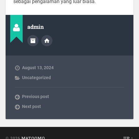
sebagai pengalaman yang luar biasa.
admin
August 13, 2024
Uncategorized
Previous post
Next post
© 2026
MATOOMO
UP ↑