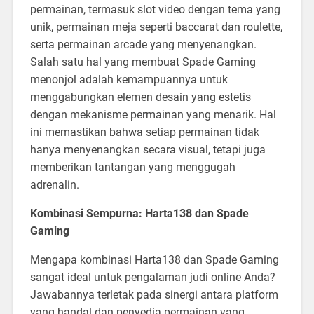
permainan, termasuk slot video dengan tema yang
unik, permainan meja seperti baccarat dan roulette,
serta permainan arcade yang menyenangkan.
Salah satu hal yang membuat Spade Gaming
menonjol adalah kemampuannya untuk
menggabungkan elemen desain yang estetis
dengan mekanisme permainan yang menarik. Hal
ini memastikan bahwa setiap permainan tidak
hanya menyenangkan secara visual, tetapi juga
memberikan tantangan yang menggugah
adrenalin.
Kombinasi Sempurna: Harta138 dan Spade
Gaming
Mengapa kombinasi Harta138 dan Spade Gaming
sangat ideal untuk pengalaman judi online Anda?
Jawabannya terletak pada sinergi antara platform
yang handal dan penyedia permainan yang