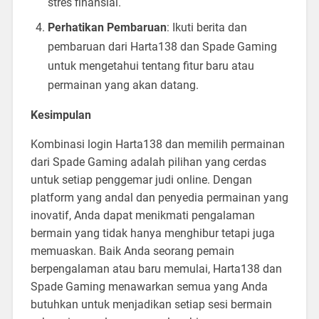
stres finansial.
Perhatikan Pembaruan
: Ikuti berita dan
pembaruan dari Harta138 dan Spade Gaming
untuk mengetahui tentang fitur baru atau
permainan yang akan datang.
Kesimpulan
Kombinasi login Harta138 dan memilih permainan
dari Spade Gaming adalah pilihan yang cerdas
untuk setiap penggemar judi online. Dengan
platform yang andal dan penyedia permainan yang
inovatif, Anda dapat menikmati pengalaman
bermain yang tidak hanya menghibur tetapi juga
memuaskan. Baik Anda seorang pemain
berpengalaman atau baru memulai, Harta138 dan
Spade Gaming menawarkan semua yang Anda
butuhkan untuk menjadikan setiap sesi bermain