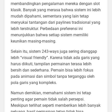
membandingkan pengalaman mereka dengan slot
klasik. Banyak yang merasa bahwa sistem ini lebih
mudah dipahami, sementara yang lain tetap
menyukai tantangan dari paylines tradisional yang
lebih terstruktur. Perbedaan preferensi ini
menunjukkan bahwa setiap sistem memiliki
keunikan masing-masing.
Selain itu, sistem 243-ways juga sering dianggap
lebih “visual friendly”. Karena tidak ada garis yang
harus diikuti, tampilan permainan terasa lebih
bersih dan sederhana. Pemain bisa lebih fokus
pada animasi dan simbol tanpa terganggu oleh
pola garis yang kompleks.
Namun demikian, memahami sistem ini tetap
penting agar pemain tidak salah persepsi.
Meskipun terlihat seperti memberikan lebih banyak
peluang, hasil permainan tetap tidak bisa