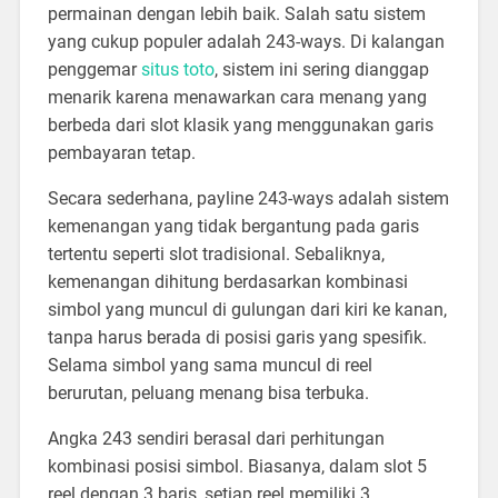
permainan dengan lebih baik. Salah satu sistem
yang cukup populer adalah 243-ways. Di kalangan
penggemar
situs toto
, sistem ini sering dianggap
menarik karena menawarkan cara menang yang
berbeda dari slot klasik yang menggunakan garis
pembayaran tetap.
Secara sederhana, payline 243-ways adalah sistem
kemenangan yang tidak bergantung pada garis
tertentu seperti slot tradisional. Sebaliknya,
kemenangan dihitung berdasarkan kombinasi
simbol yang muncul di gulungan dari kiri ke kanan,
tanpa harus berada di posisi garis yang spesifik.
Selama simbol yang sama muncul di reel
berurutan, peluang menang bisa terbuka.
Angka 243 sendiri berasal dari perhitungan
kombinasi posisi simbol. Biasanya, dalam slot 5
reel dengan 3 baris, setiap reel memiliki 3