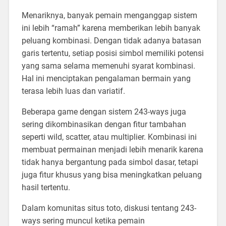
Menariknya, banyak pemain menganggap sistem
ini lebih “ramah” karena memberikan lebih banyak
peluang kombinasi. Dengan tidak adanya batasan
garis tertentu, setiap posisi simbol memiliki potensi
yang sama selama memenuhi syarat kombinasi.
Hal ini menciptakan pengalaman bermain yang
terasa lebih luas dan variatif.
Beberapa game dengan sistem 243-ways juga
sering dikombinasikan dengan fitur tambahan
seperti wild, scatter, atau multiplier. Kombinasi ini
membuat permainan menjadi lebih menarik karena
tidak hanya bergantung pada simbol dasar, tetapi
juga fitur khusus yang bisa meningkatkan peluang
hasil tertentu.
Dalam komunitas situs toto, diskusi tentang 243-
ways sering muncul ketika pemain