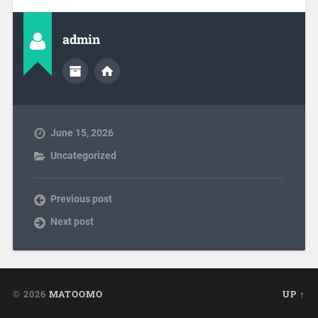
admin
June 15, 2026
Uncategorized
Previous post
Next post
© 2026
MATOOMO
UP ↑