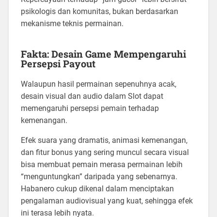
psikologis dan komunitas, bukan berdasarkan
mekanisme teknis permainan.
Fakta: Desain Game Mempengaruhi
Persepsi Payout
Walaupun hasil permainan sepenuhnya acak,
desain visual dan audio dalam Slot dapat
memengaruhi persepsi pemain terhadap
kemenangan.
Efek suara yang dramatis, animasi kemenangan,
dan fitur bonus yang sering muncul secara visual
bisa membuat pemain merasa permainan lebih
“menguntungkan” daripada yang sebenarnya.
Habanero cukup dikenal dalam menciptakan
pengalaman audiovisual yang kuat, sehingga efek
ini terasa lebih nyata.