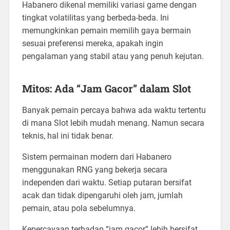
Habanero dikenal memiliki variasi game dengan
tingkat volatilitas yang berbeda-beda. Ini
memungkinkan pemain memilih gaya bermain
sesuai preferensi mereka, apakah ingin
pengalaman yang stabil atau yang penuh kejutan.
Mitos: Ada “Jam Gacor” dalam Slot
Banyak pemain percaya bahwa ada waktu tertentu
di mana Slot lebih mudah menang. Namun secara
teknis, hal ini tidak benar.
Sistem permainan modern dari
Habanero
menggunakan RNG yang bekerja secara
independen dari waktu. Setiap putaran bersifat
acak dan tidak dipengaruhi oleh jam, jumlah
pemain, atau pola sebelumnya.
Kepercayaan terhadap “jam gacor” lebih bersifat