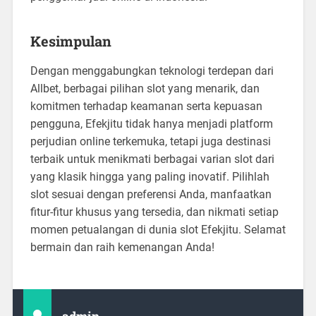
Kesimpulan
Dengan menggabungkan teknologi terdepan dari
Allbet, berbagai pilihan slot yang menarik, dan
komitmen terhadap keamanan serta kepuasan
pengguna, Efekjitu tidak hanya menjadi platform
perjudian online terkemuka, tetapi juga destinasi
terbaik untuk menikmati berbagai varian slot dari
yang klasik hingga yang paling inovatif. Pilihlah
slot sesuai dengan preferensi Anda, manfaatkan
fitur-fitur khusus yang tersedia, dan nikmati setiap
momen petualangan di dunia slot Efekjitu. Selamat
bermain dan raih kemenangan Anda!