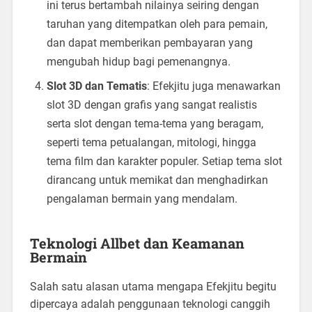
ini terus bertambah nilainya seiring dengan
taruhan yang ditempatkan oleh para pemain,
dan dapat memberikan pembayaran yang
mengubah hidup bagi pemenangnya.
Slot 3D dan Tematis
: Efekjitu juga menawarkan
slot 3D dengan grafis yang sangat realistis
serta slot dengan tema-tema yang beragam,
seperti tema petualangan, mitologi, hingga
tema film dan karakter populer. Setiap tema slot
dirancang untuk memikat dan menghadirkan
pengalaman bermain yang mendalam.
Teknologi Allbet dan Keamanan
Bermain
Salah satu alasan utama mengapa Efekjitu begitu
dipercaya adalah penggunaan teknologi canggih