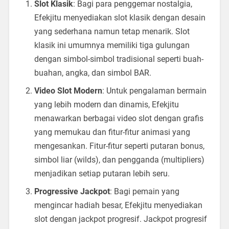
Slot Klasik
: Bagi para penggemar nostalgia,
Efekjitu menyediakan slot klasik dengan desain
yang sederhana namun tetap menarik. Slot
klasik ini umumnya memiliki tiga gulungan
dengan simbol-simbol tradisional seperti buah-
buahan, angka, dan simbol BAR.
Video Slot Modern
: Untuk pengalaman bermain
yang lebih modern dan dinamis, Efekjitu
menawarkan berbagai video slot dengan grafis
yang memukau dan fitur-fitur animasi yang
mengesankan. Fitur-fitur seperti putaran bonus,
simbol liar (wilds), dan pengganda (multipliers)
menjadikan setiap putaran lebih seru.
Progressive Jackpot
: Bagi pemain yang
mengincar hadiah besar, Efekjitu menyediakan
slot dengan jackpot progresif. Jackpot progresif