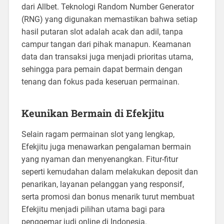
dari Allbet. Teknologi Random Number Generator
(RNG) yang digunakan memastikan bahwa setiap
hasil putaran slot adalah acak dan adil, tanpa
campur tangan dari pihak manapun. Keamanan
data dan transaksi juga menjadi prioritas utama,
sehingga para pemain dapat bermain dengan
tenang dan fokus pada keseruan permainan.
Keunikan Bermain di Efekjitu
Selain ragam permainan slot yang lengkap,
Efekjitu juga menawarkan pengalaman bermain
yang nyaman dan menyenangkan. Fitur-fitur
seperti kemudahan dalam melakukan deposit dan
penarikan, layanan pelanggan yang responsif,
serta promosi dan bonus menarik turut membuat
Efekjitu menjadi pilihan utama bagi para
penggemar judi online di Indonesia.