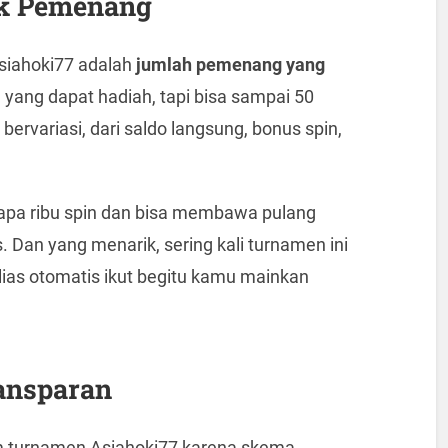
ak Pemenang
siahoki77 adalah
jumlah pemenang yang
3 yang dapat hadiah, tapi bisa sampai 50
bervariasi, dari saldo langsung, bonus spin,
pa ribu spin dan bisa membawa pulang
as. Dan yang menarik, sering kali turnamen ini
lias otomatis ikut begitu kamu mainkan
ransparan
m turnamen Asiahoki77 karena skema