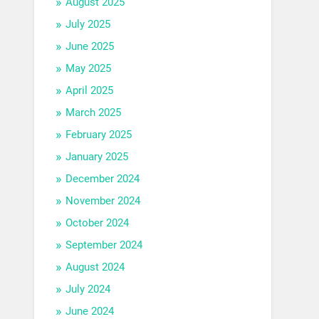
August 2025
July 2025
June 2025
May 2025
April 2025
March 2025
February 2025
January 2025
December 2024
November 2024
October 2024
September 2024
August 2024
July 2024
June 2024