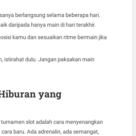
anya berlangsung selama beberapa hari.
aik daripada hanya main di hari terakhir.
osisi kamu dan sesuaikan ritme bermain jika
, istirahat dulu. Jangan paksakan main
Hiburan yang
, turnamen slot adalah cara menyenangkan
cara baru. Ada adrenalin, ada semangat,