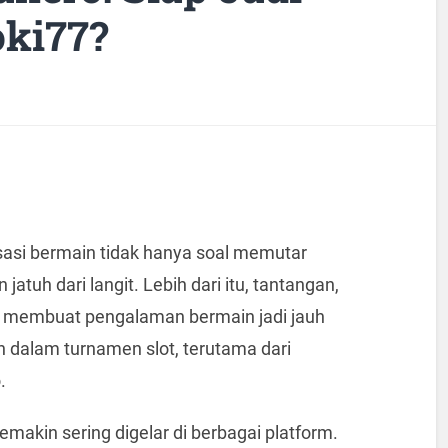
oki77?
sasi bermain tidak hanya soal memutar
uh dari langit. Lebih dari itu, tantangan,
isa membuat pengalaman bermain jadi jauh
an dalam turnamen slot, terutama dari
.
makin sering digelar di berbagai platform.