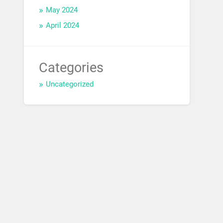
May 2024
April 2024
Categories
Uncategorized