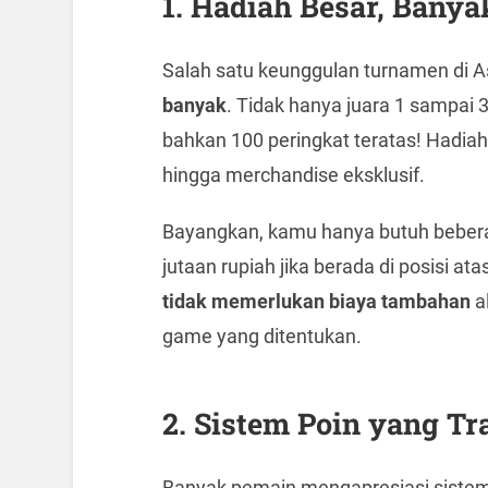
1. Hadiah Besar, Bany
Salah satu keunggulan turnamen di A
banyak
. Tidak hanya juara 1 sampai 
bahkan 100 peringkat teratas! Hadiah 
hingga merchandise eksklusif.
Bayangkan, kamu hanya butuh bebera
jutaan rupiah jika berada di posisi at
tidak memerlukan biaya tambahan
a
game yang ditentukan.
2. Sistem Poin yang T
Banyak pemain mengapresiasi siste