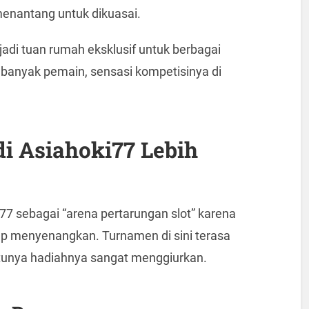
enantang untuk dikuasai.
adi tuan rumah eksklusif untuk berbagai
banyak pemain, sensasi kompetisinya di
i Asiahoki77 Lebih
 sebagai “arena pertarungan slot” karena
tap menyenangkan. Turnamen di sini terasa
tentunya hadiahnya sangat menggiurkan.