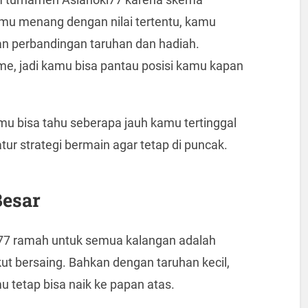
kamu menang dengan nilai tertentu, kamu
n perbandingan taruhan dan hadiah.
ime, jadi kamu bisa pantau posisi kamu kapan
mu bisa tahu seberapa jauh kamu tertinggal
tur strategi bermain agar tetap di puncak.
Besar
77 ramah untuk semua kalangan adalah
kut bersaing. Bahkan dengan taruhan kecil,
tetap bisa naik ke papan atas.