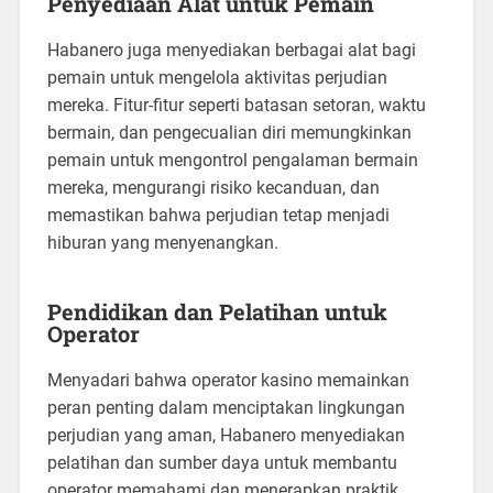
Penyediaan Alat untuk Pemain
Habanero juga menyediakan berbagai alat bagi
pemain untuk mengelola aktivitas perjudian
mereka. Fitur-fitur seperti batasan setoran, waktu
bermain, dan pengecualian diri memungkinkan
pemain untuk mengontrol pengalaman bermain
mereka, mengurangi risiko kecanduan, dan
memastikan bahwa perjudian tetap menjadi
hiburan yang menyenangkan.
Pendidikan dan Pelatihan untuk
Operator
Menyadari bahwa operator kasino memainkan
peran penting dalam menciptakan lingkungan
perjudian yang aman, Habanero menyediakan
pelatihan dan sumber daya untuk membantu
operator memahami dan menerapkan praktik