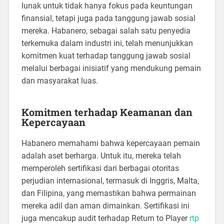
lunak untuk tidak hanya fokus pada keuntungan
finansial, tetapi juga pada tanggung jawab sosial
mereka. Habanero, sebagai salah satu penyedia
terkemuka dalam industri ini, telah menunjukkan
komitmen kuat terhadap tanggung jawab sosial
melalui berbagai inisiatif yang mendukung pemain
dan masyarakat luas.
Komitmen terhadap Keamanan dan
Kepercayaan
Habanero memahami bahwa kepercayaan pemain
adalah aset berharga. Untuk itu, mereka telah
memperoleh sertifikasi dari berbagai otoritas
perjudian internasional, termasuk di Inggris, Malta,
dan Filipina, yang memastikan bahwa permainan
mereka adil dan aman dimainkan. Sertifikasi ini
juga mencakup audit terhadap Return to Player
rtp