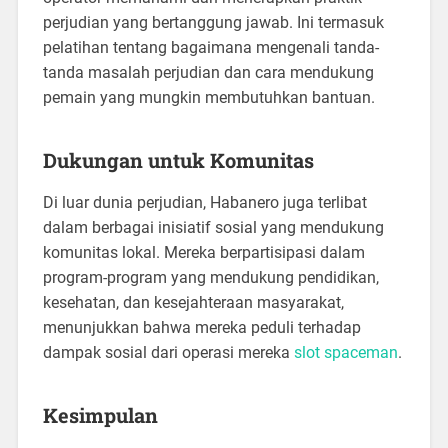
perjudian yang bertanggung jawab. Ini termasuk
pelatihan tentang bagaimana mengenali tanda-
tanda masalah perjudian dan cara mendukung
pemain yang mungkin membutuhkan bantuan.
Dukungan untuk Komunitas
Di luar dunia perjudian, Habanero juga terlibat
dalam berbagai inisiatif sosial yang mendukung
komunitas lokal. Mereka berpartisipasi dalam
program-program yang mendukung pendidikan,
kesehatan, dan kesejahteraan masyarakat,
menunjukkan bahwa mereka peduli terhadap
dampak sosial dari operasi mereka
slot spaceman
.
Kesimpulan