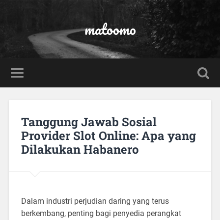
matoomo
Tanggung Jawab Sosial
Provider Slot Online: Apa yang
Dilakukan Habanero
Dalam industri perjudian daring yang terus
berkembang, penting bagi penyedia perangkat