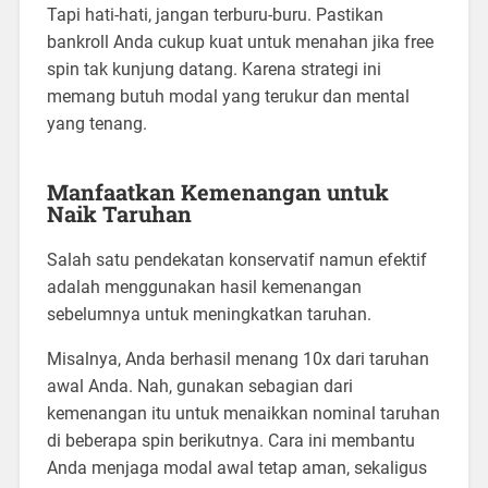
Tapi hati-hati, jangan terburu-buru. Pastikan
bankroll Anda cukup kuat untuk menahan jika free
spin tak kunjung datang. Karena strategi ini
memang butuh modal yang terukur dan mental
yang tenang.
Manfaatkan Kemenangan untuk
Naik Taruhan
Salah satu pendekatan konservatif namun efektif
adalah menggunakan hasil kemenangan
sebelumnya untuk meningkatkan taruhan.
Misalnya, Anda berhasil menang 10x dari taruhan
awal Anda. Nah, gunakan sebagian dari
kemenangan itu untuk menaikkan nominal taruhan
di beberapa spin berikutnya. Cara ini membantu
Anda menjaga modal awal tetap aman, sekaligus