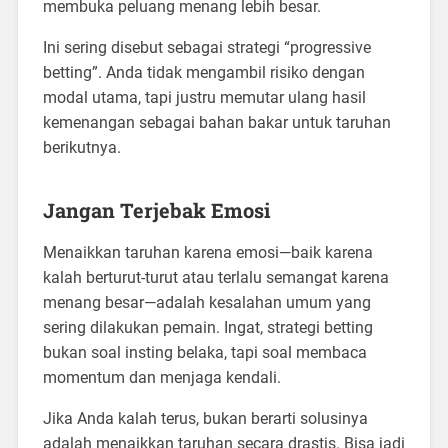
membuka peluang menang lebih besar.
Ini sering disebut sebagai strategi “progressive
betting”. Anda tidak mengambil risiko dengan
modal utama, tapi justru memutar ulang hasil
kemenangan sebagai bahan bakar untuk taruhan
berikutnya.
Jangan Terjebak Emosi
Menaikkan taruhan karena emosi—baik karena
kalah berturut-turut atau terlalu semangat karena
menang besar—adalah kesalahan umum yang
sering dilakukan pemain. Ingat, strategi betting
bukan soal insting belaka, tapi soal membaca
momentum dan menjaga kendali.
Jika Anda kalah terus, bukan berarti solusinya
adalah menaikkan taruhan secara drastis. Bisa jadi