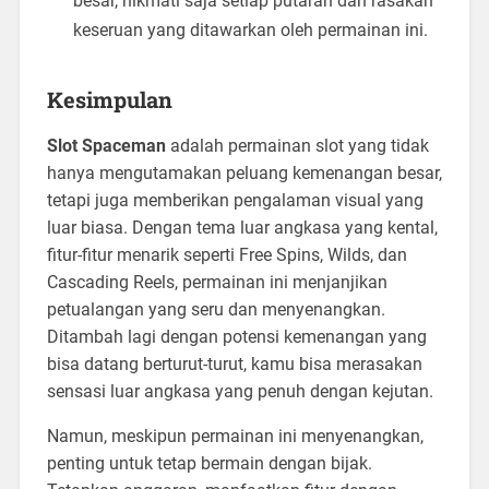
besar, nikmati saja setiap putaran dan rasakan
keseruan yang ditawarkan oleh permainan ini.
Kesimpulan
Slot Spaceman
adalah permainan slot yang tidak
hanya mengutamakan peluang kemenangan besar,
tetapi juga memberikan pengalaman visual yang
luar biasa. Dengan tema luar angkasa yang kental,
fitur-fitur menarik seperti Free Spins, Wilds, dan
Cascading Reels, permainan ini menjanjikan
petualangan yang seru dan menyenangkan.
Ditambah lagi dengan potensi kemenangan yang
bisa datang berturut-turut, kamu bisa merasakan
sensasi luar angkasa yang penuh dengan kejutan.
Namun, meskipun permainan ini menyenangkan,
penting untuk tetap bermain dengan bijak.