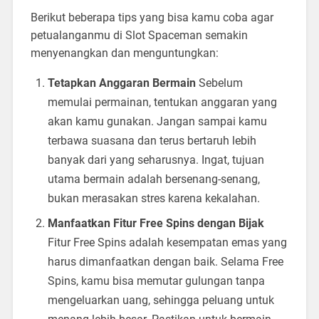
Berikut beberapa tips yang bisa kamu coba agar
petualanganmu di Slot Spaceman semakin
menyenangkan dan menguntungkan:
Tetapkan Anggaran Bermain
Sebelum
memulai permainan, tentukan anggaran yang
akan kamu gunakan. Jangan sampai kamu
terbawa suasana dan terus bertaruh lebih
banyak dari yang seharusnya. Ingat, tujuan
utama bermain adalah bersenang-senang,
bukan merasakan stres karena kekalahan.
Manfaatkan Fitur Free Spins dengan Bijak
Fitur Free Spins adalah kesempatan emas yang
harus dimanfaatkan dengan baik. Selama Free
Spins, kamu bisa memutar gulungan tanpa
mengeluarkan uang, sehingga peluang untuk