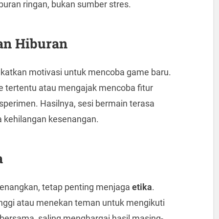
iburan ringan, bukan sumber stres.
an Hiburan
katkan motivasi untuk mencoba game baru.
tertentu atau mengajak mencoba fitur
sperimen. Hasilnya, sesi bermain terasa
pa kehilangan kesenangan.
a
nangkan, tetap penting menjaga
etika
.
nggi atau menekan teman untuk mengikuti
n bersama, saling menghargai hasil masing-