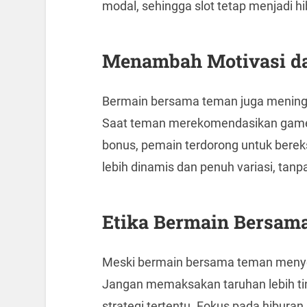
modal, sehingga slot tetap menjadi h
Menambah Motivasi d
Bermain bersama teman juga mening
Saat teman merekomendasikan game 
bonus, pemain terdorong untuk berek
lebih dinamis dan penuh variasi, tan
Etika Bermain Bersam
Meski bermain bersama teman menye
Jangan memaksakan taruhan lebih ti
strategi tertentu. Fokus pada hibura