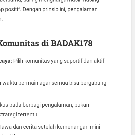
 positif. Dengan prinsip ini, pengalaman
n.
Komunitas di BADAK178
caya:
Pilih komunitas yang suportif dan aktif
 waktu bermain agar semua bisa bergabung
kus pada berbagi pengalaman, bukan
rategi tertentu.
awa dan cerita setelah kemenangan mini