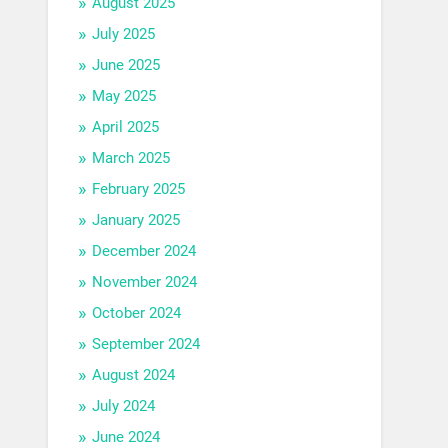
August 2025
July 2025
June 2025
May 2025
April 2025
March 2025
February 2025
January 2025
December 2024
November 2024
October 2024
September 2024
August 2024
July 2024
June 2024