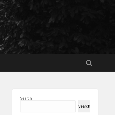
Search
Search