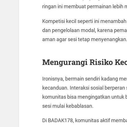
ringan ini membuat permainan lebih 
Kompetisi kecil seperti ini menambah
dan pengelolaan modal, karena pema
aman agar sesi tetap menyenangkan
Mengurangi Risiko Ke
Ironisnya, bermain sendiri kadang me
kecanduan. Interaksi sosial berperan
komunitas bisa mengingatkan untuk b
sesi mulai kebablasan.
Di BADAK178, komunitas aktif memba