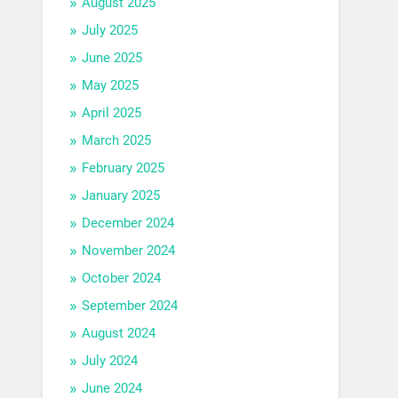
August 2025
July 2025
June 2025
May 2025
April 2025
March 2025
February 2025
January 2025
December 2024
November 2024
October 2024
September 2024
August 2024
July 2024
June 2024