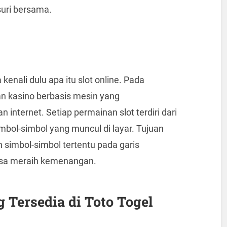
uri bersama.
kenali dulu apa itu slot online. Pada
an kasino berbasis mesin yang
internet. Setiap permainan slot terdiri dari
mbol-simbol yang muncul di layar. Tujuan
simbol-simbol tertentu pada garis
isa meraih kemenangan.
g Tersedia di Toto Togel