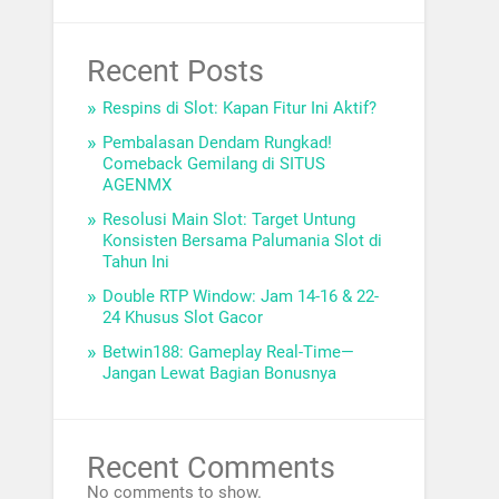
Recent Posts
Respins di Slot: Kapan Fitur Ini Aktif?
Pembalasan Dendam Rungkad!
Comeback Gemilang di SITUS
AGENMX
Resolusi Main Slot: Target Untung
Konsisten Bersama Palumania Slot di
Tahun Ini
Double RTP Window: Jam 14-16 & 22-
24 Khusus Slot Gacor
Betwin188: Gameplay Real-Time—
Jangan Lewat Bagian Bonusnya
Recent Comments
No comments to show.