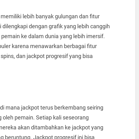
 memiliki lebih banyak gulungan dan fitur
i dilengkapi dengan grafik yang lebih canggih
emain ke dalam dunia yang lebih imersif.
populer karena menawarkan berbagai fitur
pins, dan jackpot progresif yang bisa
n di mana jackpot terus berkembang seiring
 oleh pemain. Setiap kali seseorang
n mereka akan ditambahkan ke jackpot yang
 beruntung. Jackpot progresif ini bisa