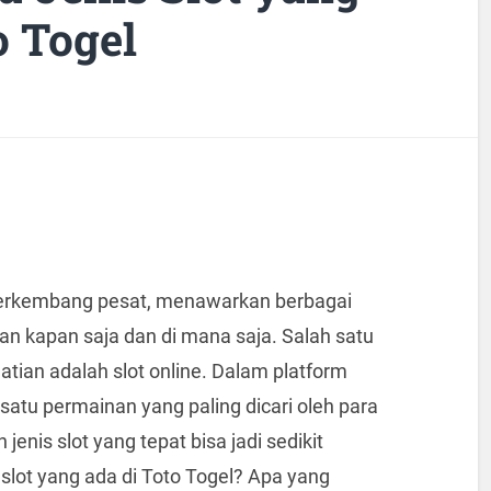
o Togel
 berkembang pesat, menawarkan berbagai
 kapan saja dan di mana saja. Salah satu
tian adalah slot online. Dalam platform
 satu permainan yang paling dicari oleh para
enis slot yang tepat bisa jadi sedikit
slot yang ada di Toto Togel? Apa yang