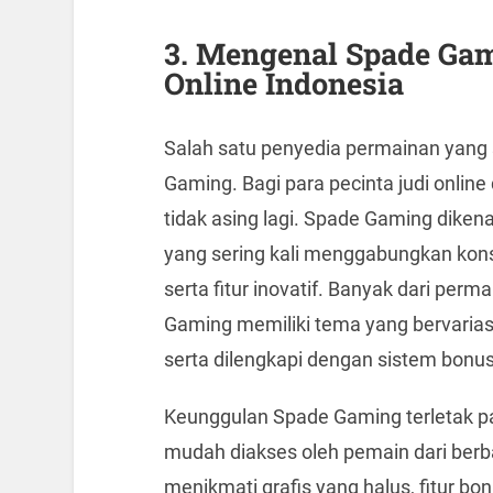
3. Mengenal Spade Gam
Online Indonesia
Salah satu penyedia permainan yang 
Gaming. Bagi para pecinta judi onlin
tidak asing lagi. Spade Gaming dikena
yang sering kali menggabungkan kon
serta fitur inovatif. Banyak dari pe
Gaming memiliki tema yang bervariasi
serta dilengkapi dengan sistem bonu
Keunggulan Spade Gaming terletak 
mudah diakses oleh pemain dari berb
menikmati grafis yang halus, fitur 