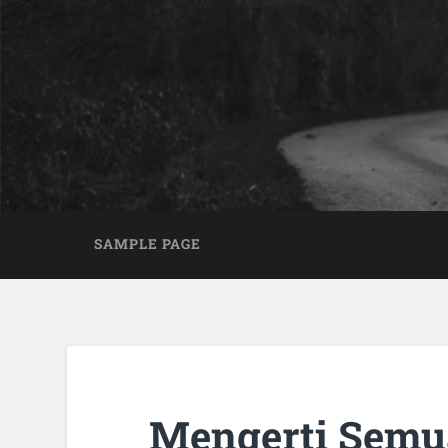
SAMPLE PAGE
Mengerti Semua