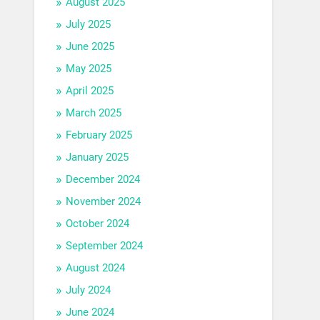
August 2025
July 2025
June 2025
May 2025
April 2025
March 2025
February 2025
January 2025
December 2024
November 2024
October 2024
September 2024
August 2024
July 2024
June 2024