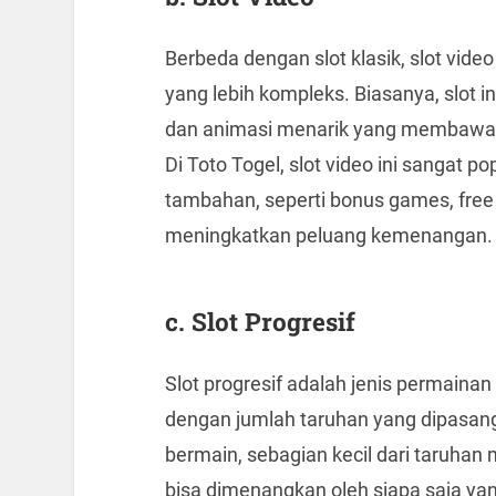
Berbeda dengan slot klasik, slot video
yang lebih kompleks. Biasanya, slot in
dan animasi menarik yang membawa p
Di Toto Togel, slot video ini sangat 
tambahan, seperti bonus games, free s
meningkatkan peluang kemenangan.
c. Slot Progresif
Slot progresif adalah jenis permaina
dengan jumlah taruhan yang dipasang
bermain, sebagian kecil dari taruha
bisa dimenangkan oleh siapa saja yang