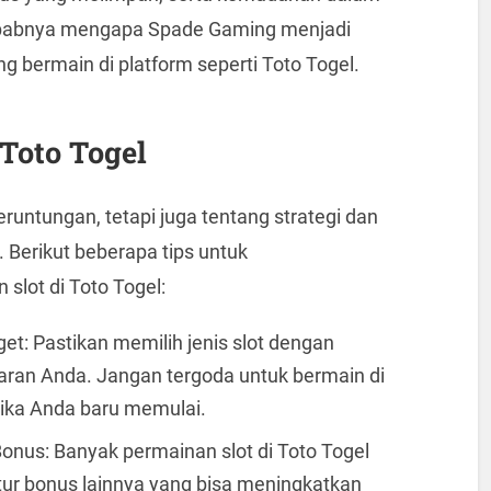
ebabnya mengapa Spade Gaming menjadi
g bermain di platform seperti Toto Togel.
 Toto Togel
runtungan, tetapi juga tentang strategi dan
 Berikut beberapa tips untuk
lot di Toto Togel:
get: Pastikan memilih jenis slot dengan
aran Anda. Jangan tergoda untuk bermain di
jika Anda baru memulai.
onus: Banyak permainan slot di Toto Togel
tur bonus lainnya yang bisa meningkatkan