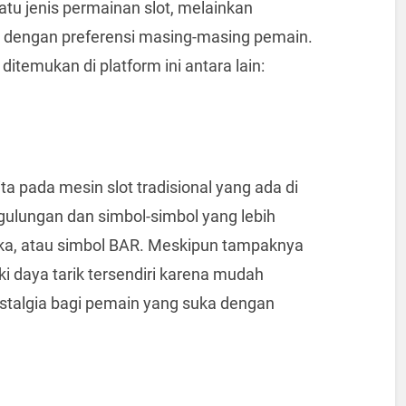
tu jenis permainan slot, melainkan
ai dengan preferensi masing-masing pemain.
itemukan di platform ini antara lain:
ita pada mesin slot tradisional yang ada di
3 gulungan dan simbol-simbol yang lebih
gka, atau simbol BAR. Meskipun tampaknya
iki daya tarik tersendiri karena mudah
talgia bagi pemain yang suka dengan