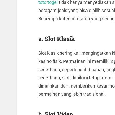
toto togel
tidak hanya menyediakan sa
beragam jenis yang bisa dipilih sesu
Beberapa kategori utama yang sering d
a. Slot Klasik
Slot klasik sering kali mengingatkan k
kasino fisik. Permainan ini memiliki 
sederhana, seperti buah-buahan, an
sederhana, slot klasik ini tetap memil
dimainkan dan memberikan kesan nos
permainan yang lebih tradisional.
b. Slot Video