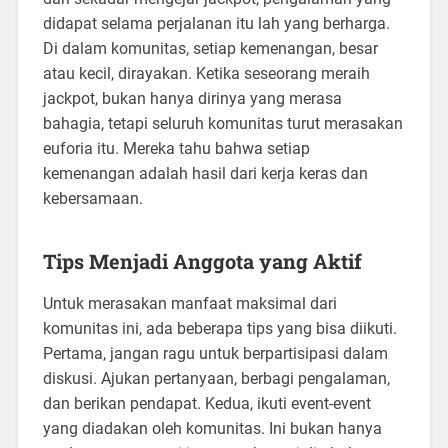
didapat selama perjalanan itu lah yang berharga.
Di dalam komunitas, setiap kemenangan, besar
atau kecil, dirayakan. Ketika seseorang meraih
jackpot, bukan hanya dirinya yang merasa
bahagia, tetapi seluruh komunitas turut merasakan
euforia itu. Mereka tahu bahwa setiap
kemenangan adalah hasil dari kerja keras dan
kebersamaan.
Tips Menjadi Anggota yang Aktif
Untuk merasakan manfaat maksimal dari
komunitas ini, ada beberapa tips yang bisa diikuti.
Pertama, jangan ragu untuk berpartisipasi dalam
diskusi. Ajukan pertanyaan, berbagi pengalaman,
dan berikan pendapat. Kedua, ikuti event-event
yang diadakan oleh komunitas. Ini bukan hanya