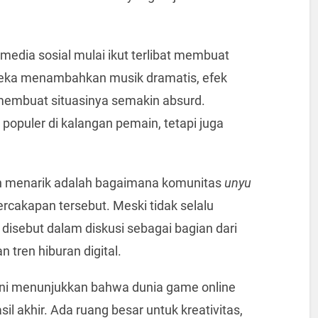
i media sosial mulai ikut terlibat membuat
reka menambahkan musik dramatis, efek
membuat situasinya semakin absurd.
 populer di kalangan pemain, tetapi juga
 menarik adalah bagaimana komunitas
unyu
ercakapan tersebut. Meski tidak selalu
 disebut dalam diskusi sebagai bagian dari
 tren hiburan digital.
ini menunjukkan bahwa dunia game online
sil akhir. Ada ruang besar untuk kreativitas,