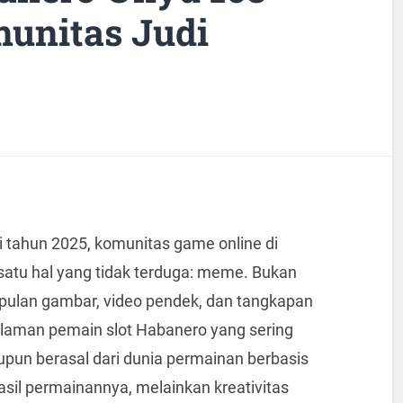
unitas Judi
i tahun 2025, komunitas game online di
satu hal yang tidak terduga: meme. Bukan
ulan gambar, video pendek, dan tangkapan
ngalaman pemain slot Habanero yang sering
upun berasal dari dunia permainan berbasis
asil permainannya, melainkan kreativitas