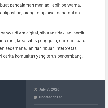
mbuat pengalaman menjadi lebih berwarna.
idakpastian, orang tetap bisa menemukan
hwa di era digital, hiburan tidak lagi berdiri
nternet, kreativitas pengguna, dan cara baru
 sederhana, lahirlah ribuan interpretasi
ri cerita komunitas yang terus berkembang.
July 7, 2026
Uncategorized