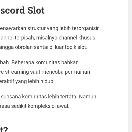
scord Slot
awarkan struktur yang lebih terorganisir.
annel terpisah, misalnya channel khusus
ingga obrolan santai di luar topik slot.
tambah. Beberapa komunitas bahkan
ive streaming saat mencoba permainan
raktif yang lebih hidup.
n suasana komunitas lebih tertata. Namun
asa sedikit kompleks di awal.
t?