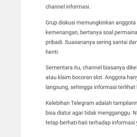
channel informasi.
Grup diskusi memungkinkan anggota s
kemenangan, bertanya soal permain
pribadi. Suasananya sering santai d
henti.
Sementara itu, channel biasanya dik
atau klaim bocoran slot. Anggota h
langsung, sehingga informasi terlihat l
Kelebihan Telegram adalah tampilanny
bisa diatur agar tidak mengganggu. N
tetap berhati-hati terhadap informasi