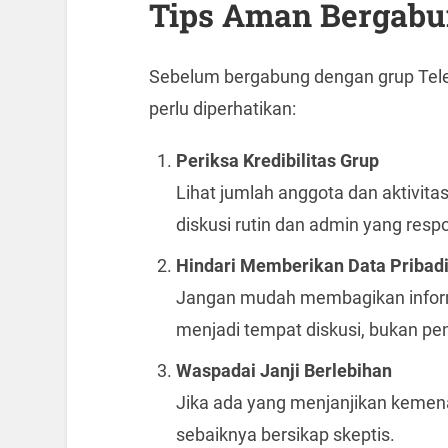
Tips Aman Bergabu
Sebelum bergabung dengan grup Tele
perlu diperhatikan:
Periksa Kredibilitas Grup
Lihat jumlah anggota dan aktivita
diskusi rutin dan admin yang respo
Hindari Memberikan Data Pribad
Jangan mudah membagikan inform
menjadi tempat diskusi, bukan p
Waspadai Janji Berlebihan
Jika ada yang menjanjikan kemena
sebaiknya bersikap skeptis.