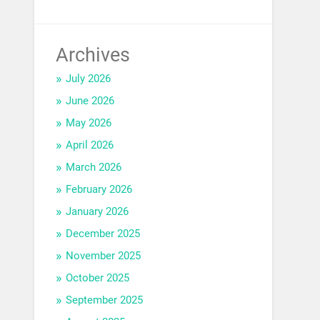
Archives
July 2026
June 2026
May 2026
April 2026
March 2026
February 2026
January 2026
December 2025
November 2025
October 2025
September 2025