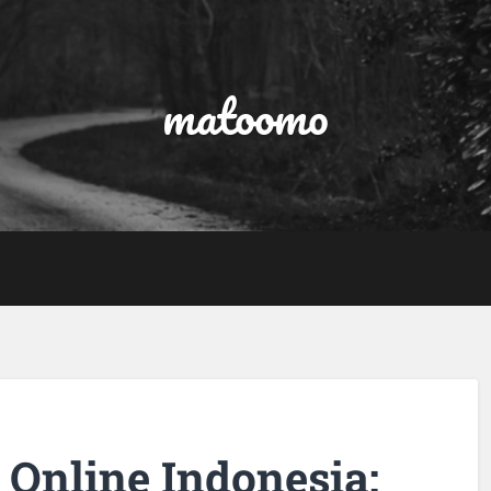
matoomo
 Online Indonesia: