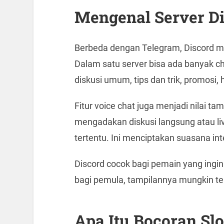
Mengenal Server Di
Berbeda dengan Telegram, Discord men
Dalam satu server bisa ada banyak ch
diskusi umum, tips dan trik, promosi, h
Fitur voice chat juga menjadi nilai 
mengadakan diskusi langsung atau l
tertentu. Ini menciptakan suasana inte
Discord cocok bagi pemain yang ingi
bagi pemula, tampilannya mungkin ter
Apa Itu Bocoran Slo