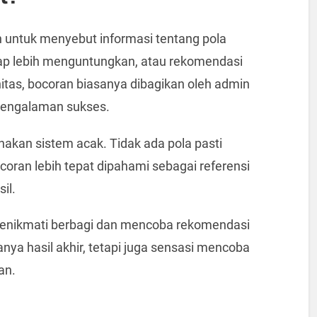
an untuk menyebut informasi tentang pola
gap lebih menguntungkan, atau rekomendasi
tas, bocoran biasanya dibagikan oleh admin
pengalaman sukses.
nakan sistem acak. Tidak ada pola pasti
ran lebih tepat dipahami sebagai referensi
il.
menikmati berbagi dan mencoba rekomendasi
nya hasil akhir, tetapi juga sensasi mencoba
an.