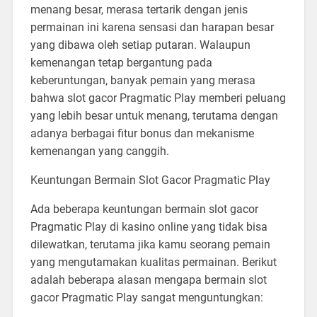
menang besar, merasa tertarik dengan jenis
permainan ini karena sensasi dan harapan besar
yang dibawa oleh setiap putaran. Walaupun
kemenangan tetap bergantung pada
keberuntungan, banyak pemain yang merasa
bahwa slot gacor Pragmatic Play memberi peluang
yang lebih besar untuk menang, terutama dengan
adanya berbagai fitur bonus dan mekanisme
kemenangan yang canggih.
Keuntungan Bermain Slot Gacor Pragmatic Play
Ada beberapa keuntungan bermain slot gacor
Pragmatic Play di kasino online yang tidak bisa
dilewatkan, terutama jika kamu seorang pemain
yang mengutamakan kualitas permainan. Berikut
adalah beberapa alasan mengapa bermain slot
gacor Pragmatic Play sangat menguntungkan: