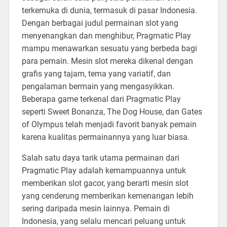
terkemuka di dunia, termasuk di pasar Indonesia.
Dengan berbagai judul permainan slot yang
menyenangkan dan menghibur, Pragmatic Play
mampu menawarkan sesuatu yang berbeda bagi
para pemain. Mesin slot mereka dikenal dengan
grafis yang tajam, tema yang variatif, dan
pengalaman bermain yang mengasyikkan.
Beberapa game terkenal dari Pragmatic Play
seperti Sweet Bonanza, The Dog House, dan Gates
of Olympus telah menjadi favorit banyak pemain
karena kualitas permainannya yang luar biasa.
Salah satu daya tarik utama permainan dari
Pragmatic Play adalah kemampuannya untuk
memberikan slot gacor, yang berarti mesin slot
yang cenderung memberikan kemenangan lebih
sering daripada mesin lainnya. Pemain di
Indonesia, yang selalu mencari peluang untuk