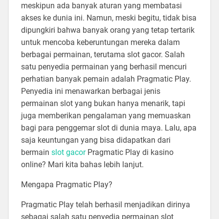
meskipun ada banyak aturan yang membatasi
akses ke dunia ini. Namun, meski begitu, tidak bisa
dipungkiri bahwa banyak orang yang tetap tertarik
untuk mencoba keberuntungan mereka dalam
berbagai permainan, terutama slot gacor. Salah
satu penyedia permainan yang berhasil mencuri
perhatian banyak pemain adalah Pragmatic Play.
Penyedia ini menawarkan berbagai jenis
permainan slot yang bukan hanya menarik, tapi
juga memberikan pengalaman yang memuaskan
bagi para penggemar slot di dunia maya. Lalu, apa
saja keuntungan yang bisa didapatkan dari
bermain
slot gacor
Pragmatic Play di kasino
online? Mari kita bahas lebih lanjut.
Mengapa Pragmatic Play?
Pragmatic Play telah berhasil menjadikan dirinya
sebagai salah satu penyedia permainan slot