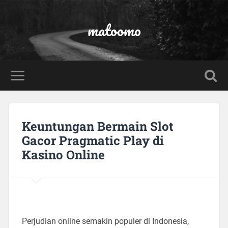
matoomo
Keuntungan Bermain Slot
Gacor Pragmatic Play di
Kasino Online
Perjudian online semakin populer di Indonesia,