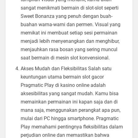
sangat menikmati bermain di slot-slot seperti
Sweet Bonanza yang penuh dengan buah-
buahan warna-warni dan permen. Visual yang
memikat ini membuat setiap sesi permainan
menjadi lebih menyenangkan dan menghibur,
menjauhkan rasa bosan yang sering muncul
saat bermain di mesin slot konvensional.
Akses Mudah dan Fleksibilitas Salah satu
keuntungan utama bermain slot gacor
Pragmatic Play di kasino online adalah
aksesibilitas yang sangat mudah. Kamu bisa
memainkan permainan ini kapan saja dan di
mana saja, menggunakan perangkat apa pun,
mulai dari PC hingga smartphone. Pragmatic
Play memahami pentingnya fleksibilitas dalam
perjudian online dan memastikan bahwa