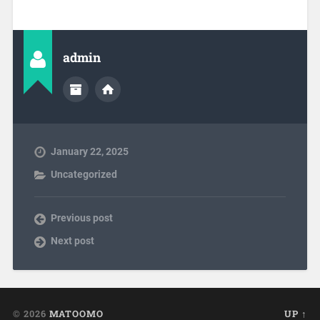
admin
January 22, 2025
Uncategorized
Previous post
Next post
© 2026
MATOOMO
UP ↑