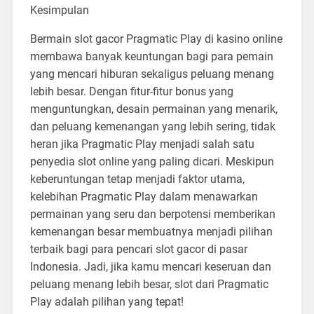
Kesimpulan
Bermain slot gacor Pragmatic Play di kasino online
membawa banyak keuntungan bagi para pemain
yang mencari hiburan sekaligus peluang menang
lebih besar. Dengan fitur-fitur bonus yang
menguntungkan, desain permainan yang menarik,
dan peluang kemenangan yang lebih sering, tidak
heran jika Pragmatic Play menjadi salah satu
penyedia slot online yang paling dicari. Meskipun
keberuntungan tetap menjadi faktor utama,
kelebihan Pragmatic Play dalam menawarkan
permainan yang seru dan berpotensi memberikan
kemenangan besar membuatnya menjadi pilihan
terbaik bagi para pencari slot gacor di pasar
Indonesia. Jadi, jika kamu mencari keseruan dan
peluang menang lebih besar, slot dari Pragmatic
Play adalah pilihan yang tepat!