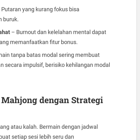
 Putaran yang kurang fokus bisa
 buruk.
ahat
– Burnout dan kelelahan mental dapat
ang memanfaatkan fitur bonus.
ain tanpa batas modal sering membuat
 secara impulsif, berisiko kehilangan modal
 Mahjong dengan Strategi
ang atau kalah. Bermain dengan jadwal
buat setiap sesi lebih seru dan