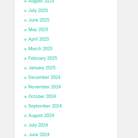
August 2025
July 2025
June 2025
May 2025
April 2025
March 2025
February 2025
January 2025
December 2024
November 2024
October 2024
September 2024
August 2024
July 2024
June 2024