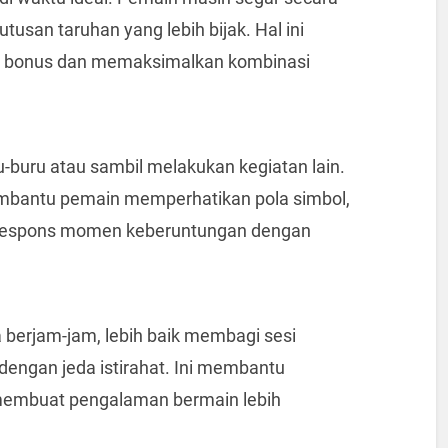
an taruhan yang lebih bijak. Hal ini
ur bonus dan memaksimalkan kombinasi
u-buru atau sambil melakukan kegiatan lain.
bantu pemain memperhatikan pola simbol,
erespons momen keberuntungan dengan
berjam-jam, lebih baik membagi sesi
dengan jeda istirahat. Ini membantu
 membuat pengalaman bermain lebih