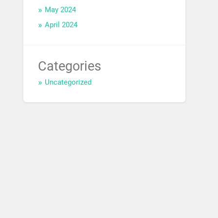
May 2024
April 2024
Categories
Uncategorized