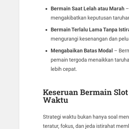
Bermain Saat Lelah atau Marah
–
mengakibatkan keputusan taruhan
Bermain Terlalu Lama Tanpa Istir
mengurangi kesenangan dan pelu
Mengabaikan Batas Modal
– Berm
pemain tergoda menaikkan taruhan
lebih cepat.
Keseruan Bermain Slot
Waktu
Strategi waktu bukan hanya soal men
teratur, fokus, dan jeda istirahat mem