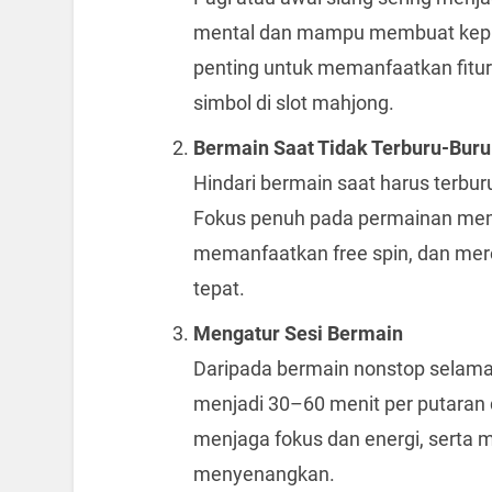
mental dan mampu membuat keputus
penting untuk memanfaatkan fit
simbol di slot mahjong.
Bermain Saat Tidak Terburu-Buru
Hindari bermain saat harus terbur
Fokus penuh pada permainan mem
memanfaatkan free spin, dan m
tepat.
Mengatur Sesi Bermain
Daripada bermain nonstop selama 
menjadi 30–60 menit per putaran 
menjaga fokus dan energi, serta
menyenangkan.