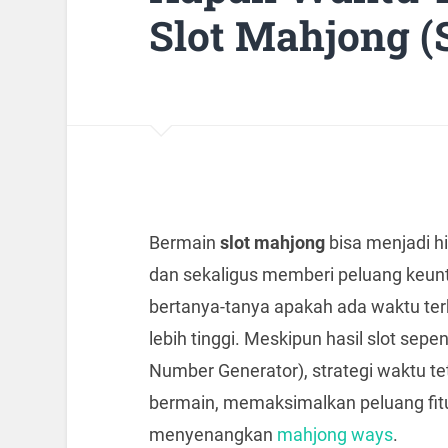
Slot Mahjong (
Bermain
slot mahjong
bisa menjadi 
dan sekaligus memberi peluang keu
bertanya-tanya apakah ada waktu te
lebih tinggi. Meskipun hasil slot se
Number Generator), strategi waktu 
bermain, memaksimalkan peluang fit
menyenangkan
mahjong ways
.