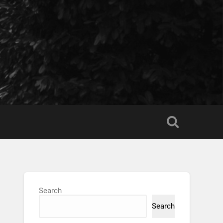
Search
Search