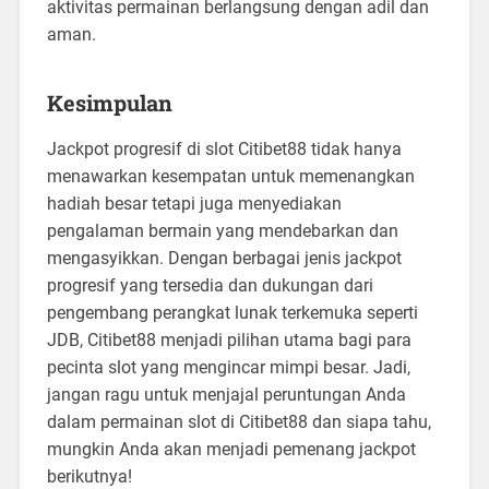
aktivitas permainan berlangsung dengan adil dan
aman.
Kesimpulan
Jackpot progresif di slot Citibet88 tidak hanya
menawarkan kesempatan untuk memenangkan
hadiah besar tetapi juga menyediakan
pengalaman bermain yang mendebarkan dan
mengasyikkan. Dengan berbagai jenis jackpot
progresif yang tersedia dan dukungan dari
pengembang perangkat lunak terkemuka seperti
JDB, Citibet88 menjadi pilihan utama bagi para
pecinta slot yang mengincar mimpi besar. Jadi,
jangan ragu untuk menjajal peruntungan Anda
dalam permainan slot di Citibet88 dan siapa tahu,
mungkin Anda akan menjadi pemenang jackpot
berikutnya!