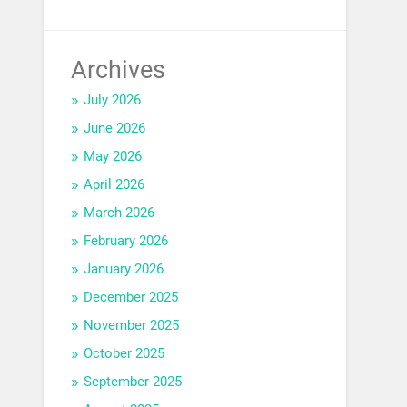
Archives
July 2026
June 2026
May 2026
April 2026
March 2026
February 2026
January 2026
December 2025
November 2025
October 2025
September 2025