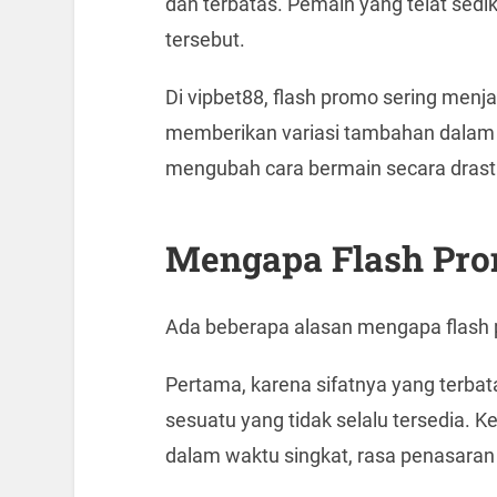
dan terbatas. Pemain yang telat sedi
tersebut.
Di vipbet88, flash promo sering men
memberikan variasi tambahan dalam
mengubah cara bermain secara drasti
Mengapa Flash Pro
Ada beberapa alasan mengapa flash 
Pertama, karena sifatnya yang terbata
sesuatu yang tidak selalu tersedia.
dalam waktu singkat, rasa penasaran