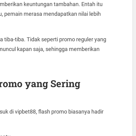
emberikan keuntungan tambahan. Entah itu
u, pemain merasa mendapatkan nilai lebih
a tiba-tiba. Tidak seperti promo reguler yang
 muncul kapan saja, sehingga memberikan
Promo yang Sering
uk di vipbet88, flash promo biasanya hadir