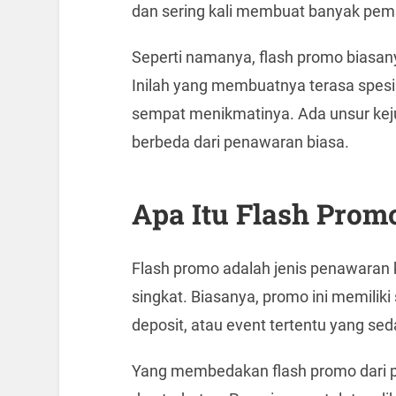
dan sering kali membuat banyak pem
Seperti namanya, flash promo biasany
Inilah yang membuatnya terasa spesi
sempat menikmatinya. Ada unsur kej
berbeda dari penawaran biasa.
Apa Itu Flash Prom
Flash promo adalah jenis penawaran
singkat. Biasanya, promo ini memiliki 
deposit, atau event tertentu yang se
Yang membedakan flash promo dari pr