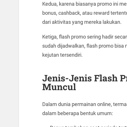
Kedua, karena biasanya promo ini m
bonus, cashback, atau reward tertent
dari aktivitas yang mereka lakukan.
Ketiga, flash promo sering hadir secar
sudah dijadwalkan, flash promo bisa
kejutan tersendiri.
Jenis-Jenis Flash 
Muncul
Dalam dunia permainan online, termas
dalam beberapa bentuk umum: