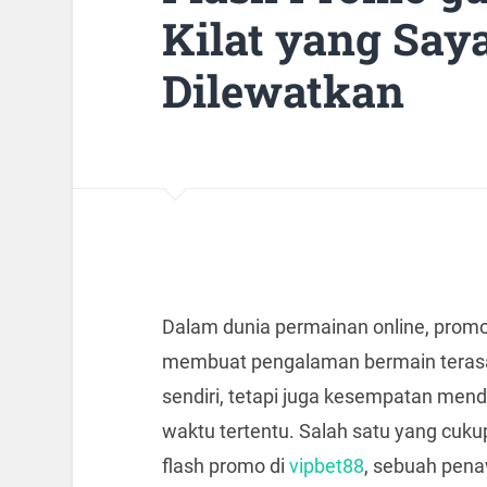
Kilat yang Say
Dilewatkan
Dalam dunia permainan online, promo
membuat pengalaman bermain terasa 
sendiri, tetapi juga kesempatan men
waktu tertentu. Salah satu yang cuku
flash promo di
vipbet88
, sebuah pena