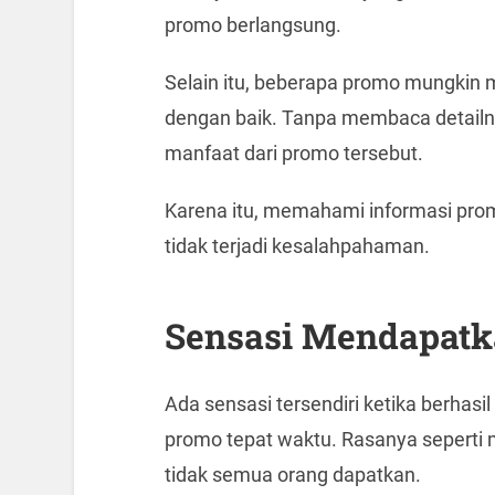
promo berlangsung.
Selain itu, beberapa promo mungkin m
dengan baik. Tanpa membaca detailn
manfaat dari promo tersebut.
Karena itu, memahami informasi prom
tidak terjadi kesalahpahaman.
Sensasi Mendapatk
Ada sensasi tersendiri ketika berha
promo tepat waktu. Rasanya sepert
tidak semua orang dapatkan.