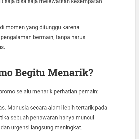
kit saja bisa saja melewatkan kesempatan
jadi momen yang ditunggu karena
 pengalaman bermain, tanpa harus
s.
mo Begitu Menarik?
promo selalu menarik perhatian pemain:
s. Manusia secara alami lebih tertarik pada
 Ketika sebuah penawaran hanya muncul
 dan urgensi langsung meningkat.