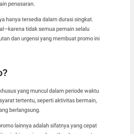
ain penasaran.
a hanya tersedia dalam durasi singkat.
al—karena tidak semua pemain selalu
utan dan urgensi yang membuat promo ini
o?
 khusus yang muncul dalam periode waktu
syarat tertentu, seperti aktivitas bermain,
dang berlangsung.
omo lainnya adalah sifatnya yang cepat