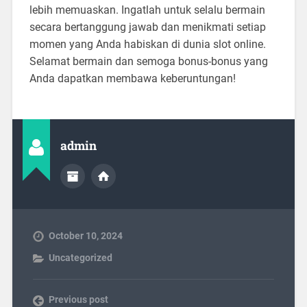
lebih memuaskan. Ingatlah untuk selalu bermain
secara bertanggung jawab dan menikmati setiap
momen yang Anda habiskan di dunia slot online.
Selamat bermain dan semoga bonus-bonus yang
Anda dapatkan membawa keberuntungan!
admin
October 10, 2024
Uncategorized
Previous post