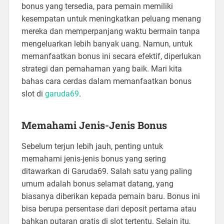
bonus yang tersedia, para pemain memiliki
kesempatan untuk meningkatkan peluang menang
mereka dan memperpanjang waktu bermain tanpa
mengeluarkan lebih banyak uang. Namun, untuk
memanfaatkan bonus ini secara efektif, diperlukan
strategi dan pemahaman yang baik. Mari kita
bahas cara cerdas dalam memanfaatkan bonus
slot di
garuda69
.
Memahami Jenis-Jenis Bonus
Sebelum terjun lebih jauh, penting untuk
memahami jenis-jenis bonus yang sering
ditawarkan di Garuda69. Salah satu yang paling
umum adalah bonus selamat datang, yang
biasanya diberikan kepada pemain baru. Bonus ini
bisa berupa persentase dari deposit pertama atau
bahkan putaran gratis di slot tertentu. Selain itu,