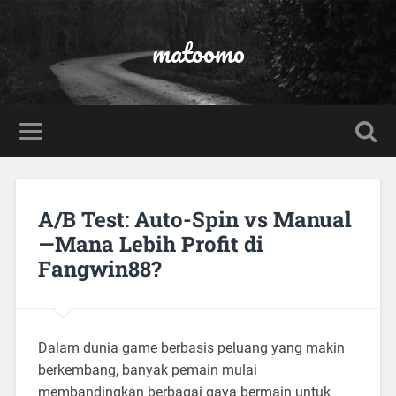
matoomo
A/B Test: Auto-Spin vs Manual
—Mana Lebih Profit di
Fangwin88?
Dalam dunia game berbasis peluang yang makin
berkembang, banyak pemain mulai
membandingkan berbagai gaya bermain untuk