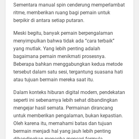
Sementara manual spin cenderung memperlambat
ritme, memberikan ruang bagi pemain untuk
berpikir di antara setiap putaran.
Meski begitu, banyak pemain berpengalaman
menyimpulkan bahwa tidak ada “cara terbaik”
yang mutlak. Yang lebih penting adalah
bagaimana pemain menikmati prosesnya.
Beberapa bahkan menggabungkan kedua metode
tersebut dalam satu sesi, tergantung suasana hati
atau tujuan bermain mereka saat itu.
Dalam konteks hiburan digital modern, pendekatan
seperti ini sebenarnya lebih sehat dibandingkan
mengejar hasil semata. Permainan dirancang
untuk memberikan pengalaman, bukan kepastian.
Oleh karena itu, memahami batas dan tujuan
bermain menjadi hal yang jauh lebih penting
dibandingkan mencoba mencari formula