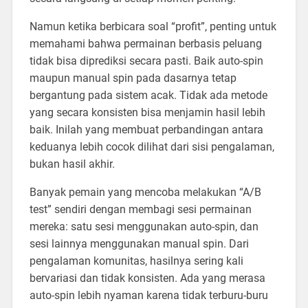
Namun ketika berbicara soal “profit”, penting untuk
memahami bahwa permainan berbasis peluang
tidak bisa diprediksi secara pasti. Baik auto-spin
maupun manual spin pada dasarnya tetap
bergantung pada sistem acak. Tidak ada metode
yang secara konsisten bisa menjamin hasil lebih
baik. Inilah yang membuat perbandingan antara
keduanya lebih cocok dilihat dari sisi pengalaman,
bukan hasil akhir.
Banyak pemain yang mencoba melakukan “A/B
test” sendiri dengan membagi sesi permainan
mereka: satu sesi menggunakan auto-spin, dan
sesi lainnya menggunakan manual spin. Dari
pengalaman komunitas, hasilnya sering kali
bervariasi dan tidak konsisten. Ada yang merasa
auto-spin lebih nyaman karena tidak terburu-buru